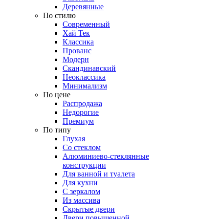
Деревянные
По стилю
Современный
Хай Тек
Классика
Прованс
Модерн
Скандинавский
Неоклассика
Минимализм
По цене
Распродажа
Недорогие
Премиум
По типу
Глухая
Со стеклом
Алюминиево-стеклянные
конструкции
Для ванной и туалета
Для кухни
С зеркалом
Из массива
Скрытые двери
Двери повышенной