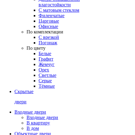
влагостойкости
С матовым стеклом
Филенчатые
Царговые
Офисные
По комплектации
С врезкой
Погонаж
По цвету
Белые
Графит
Жемчуг
Орех
Светлые
Серые
Тёмные
Скрытые
двери
Входные двери
Входные двери
В квартиру
В дом
Объектные двери