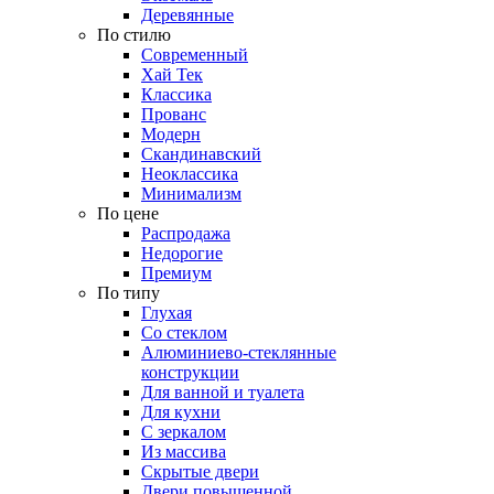
Деревянные
По стилю
Современный
Хай Тек
Классика
Прованс
Модерн
Скандинавский
Неоклассика
Минимализм
По цене
Распродажа
Недорогие
Премиум
По типу
Глухая
Со стеклом
Алюминиево-стеклянные
конструкции
Для ванной и туалета
Для кухни
С зеркалом
Из массива
Скрытые двери
Двери повышенной