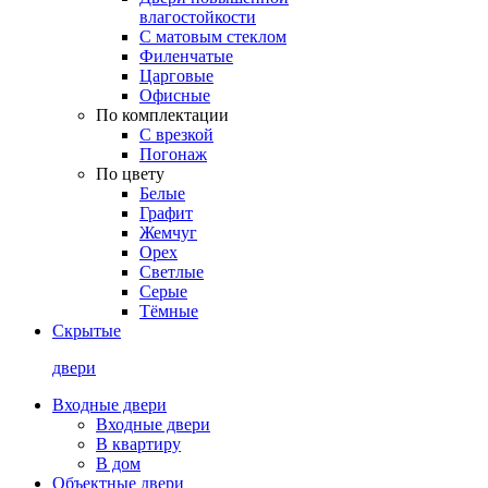
влагостойкости
С матовым стеклом
Филенчатые
Царговые
Офисные
По комплектации
С врезкой
Погонаж
По цвету
Белые
Графит
Жемчуг
Орех
Светлые
Серые
Тёмные
Скрытые
двери
Входные двери
Входные двери
В квартиру
В дом
Объектные двери