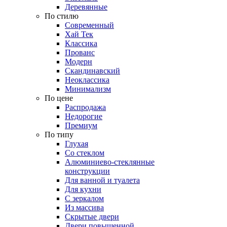
Деревянные
По стилю
Современный
Хай Тек
Классика
Прованс
Модерн
Скандинавский
Неоклассика
Минимализм
По цене
Распродажа
Недорогие
Премиум
По типу
Глухая
Со стеклом
Алюминиево-стеклянные
конструкции
Для ванной и туалета
Для кухни
С зеркалом
Из массива
Скрытые двери
Двери повышенной