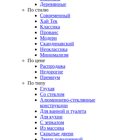
Деревянные
По стилю
Современный
Хай Тек
Классика
Прованс
Модерн
Скандинавский
Неоклассика
Минимализм
По цене
Распродажа
Недорогие
Премиум
По типу
Глухая
Со стеклом
Алюминиево-стеклянные
конструкции
Для ванной и туалета
Для кухни
С зеркалом
Из массива
Скрытые двери
Двери повышенной