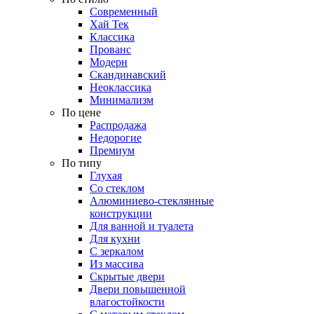
Современный
Хай Тек
Классика
Прованс
Модерн
Скандинавский
Неоклассика
Минимализм
По цене
Распродажа
Недорогие
Премиум
По типу
Глухая
Со стеклом
Алюминиево-стеклянные
конструкции
Для ванной и туалета
Для кухни
С зеркалом
Из массива
Скрытые двери
Двери повышенной
влагостойкости