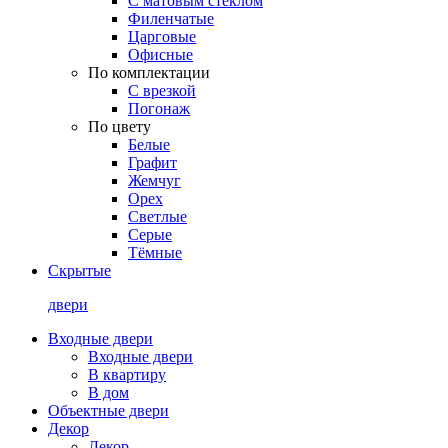
С матовым стеклом
Филенчатые
Царговые
Офисные
По комплектации
С врезкой
Погонаж
По цвету
Белые
Графит
Жемчуг
Орех
Светлые
Серые
Тёмные
Скрытые
двери
Входные двери
Входные двери
В квартиру
В дом
Объектные двери
Декор
Декор