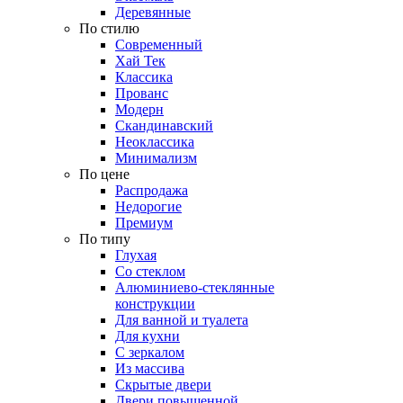
Деревянные
По стилю
Современный
Хай Тек
Классика
Прованс
Модерн
Скандинавский
Неоклассика
Минимализм
По цене
Распродажа
Недорогие
Премиум
По типу
Глухая
Со стеклом
Алюминиево-стеклянные
конструкции
Для ванной и туалета
Для кухни
С зеркалом
Из массива
Скрытые двери
Двери повышенной