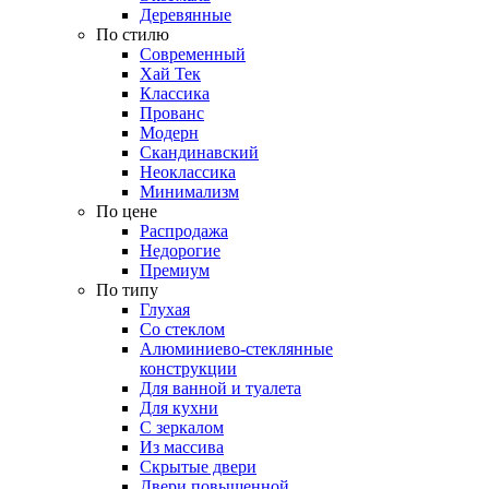
Деревянные
По стилю
Современный
Хай Тек
Классика
Прованс
Модерн
Скандинавский
Неоклассика
Минимализм
По цене
Распродажа
Недорогие
Премиум
По типу
Глухая
Со стеклом
Алюминиево-стеклянные
конструкции
Для ванной и туалета
Для кухни
С зеркалом
Из массива
Скрытые двери
Двери повышенной