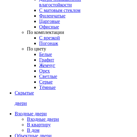
влагостойкости
С матовым стеклом
Филенчатые
Царговые
Офисные
По комплектации
С врезкой
Погонаж
По цвету
Белые
Графит
Жемчуг
Орех
Светлые
Серые
Тёмные
Скрытые
двери
Входные двери
Входные двери
В квартиру
В дом
Объектные двери