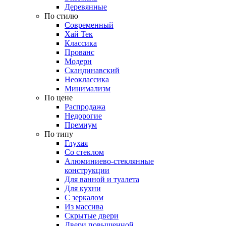
Деревянные
По стилю
Современный
Хай Тек
Классика
Прованс
Модерн
Скандинавский
Неоклассика
Минимализм
По цене
Распродажа
Недорогие
Премиум
По типу
Глухая
Со стеклом
Алюминиево-стеклянные
конструкции
Для ванной и туалета
Для кухни
С зеркалом
Из массива
Скрытые двери
Двери повышенной