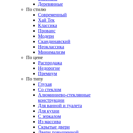
Деревянные
По стилю
Современный
Хай Тек
Классика
Прованс
Модерн
Скандинавский
Неоклассика
Минимализм
По цене
Распродажа
Недорогие
Премиум
По типу
Глухая
Со стеклом
Алюминиево-стеклянные
конструкции
Для ванной и туалета
Для кухни
С зеркалом
Из массива
Скрытые двери
Двери повышенной