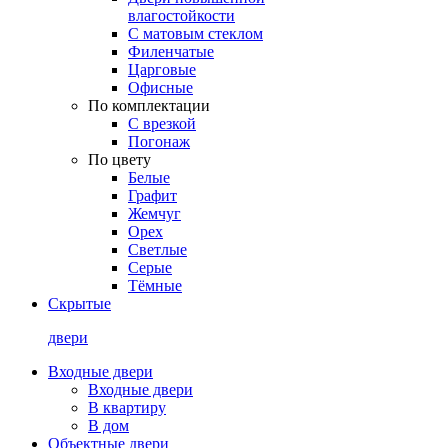
влагостойкости
С матовым стеклом
Филенчатые
Царговые
Офисные
По комплектации
С врезкой
Погонаж
По цвету
Белые
Графит
Жемчуг
Орех
Светлые
Серые
Тёмные
Скрытые
двери
Входные двери
Входные двери
В квартиру
В дом
Объектные двери