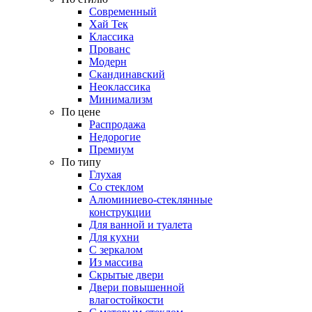
Современный
Хай Тек
Классика
Прованс
Модерн
Скандинавский
Неоклассика
Минимализм
По цене
Распродажа
Недорогие
Премиум
По типу
Глухая
Со стеклом
Алюминиево-стеклянные
конструкции
Для ванной и туалета
Для кухни
С зеркалом
Из массива
Скрытые двери
Двери повышенной
влагостойкости