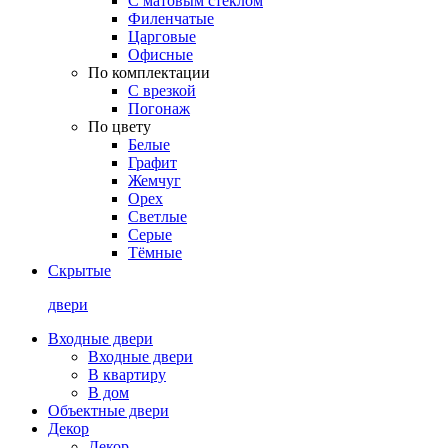
С матовым стеклом
Филенчатые
Царговые
Офисные
По комплектации
С врезкой
Погонаж
По цвету
Белые
Графит
Жемчуг
Орех
Светлые
Серые
Тёмные
Скрытые
двери
Входные двери
Входные двери
В квартиру
В дом
Объектные двери
Декор
Декор