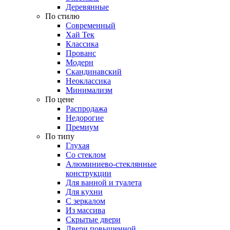
Деревянные
По стилю
Современный
Хай Тек
Классика
Прованс
Модерн
Скандинавский
Неоклассика
Минимализм
По цене
Распродажа
Недорогие
Премиум
По типу
Глухая
Со стеклом
Алюминиево-стеклянные
конструкции
Для ванной и туалета
Для кухни
С зеркалом
Из массива
Скрытые двери
Двери повышенной