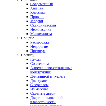
Современный
Хай Тек
Классика
Прованс
Модерн
Скандинавский
Неоклассика
Минимализм
По цене
Распродажа
Недорогие
Премиум
По типу
Глухая
Со стеклом
Алюминиево-стеклянные
конструкции
Для ванной и туалета
Для кухни
С зеркалом
Из массива
Скрытые двери
Двери повышенной
влагостойкости