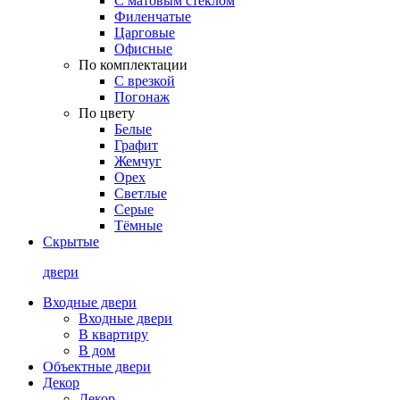
С матовым стеклом
Филенчатые
Царговые
Офисные
По комплектации
С врезкой
Погонаж
По цвету
Белые
Графит
Жемчуг
Орех
Светлые
Серые
Тёмные
Скрытые
двери
Входные двери
Входные двери
В квартиру
В дом
Объектные двери
Декор
Декор