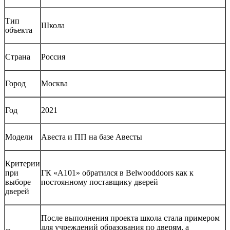
Тип
Школа
объекта
Страна
Россия
Город
Москва
Год
2021
Модели
Авеста и ПП на базе Авесты
Критерии
при
ГК «А101» обратился в Belwooddoors как к
выборе
постоянному поставщику дверей
дверей
После выполнения проекта школа стала примером
для учреждений образования по дверям, а