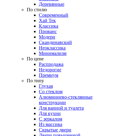
Деревянные
По стилю
Современный
Хай Тек
Классика
Прованс
Модерн
Скандинавский
Неоклассика
Минимализм
По цене
Распродажа
Недорогие
Премиум
По типу
Глухая
Со стеклом
Алюминиево-стеклянные
конструкции
Для ванной и туалета
Для кухни
С зеркалом
Из массива
Скрытые двери
Двери повышенной