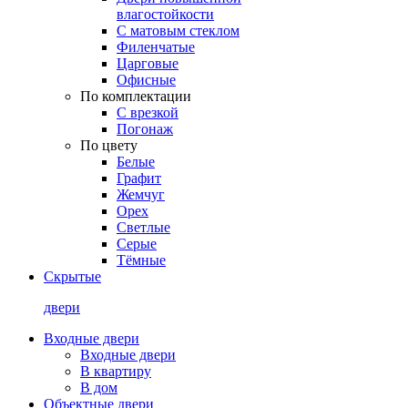
влагостойкости
С матовым стеклом
Филенчатые
Царговые
Офисные
По комплектации
С врезкой
Погонаж
По цвету
Белые
Графит
Жемчуг
Орех
Светлые
Серые
Тёмные
Скрытые
двери
Входные двери
Входные двери
В квартиру
В дом
Объектные двери