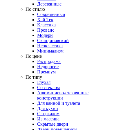
Деревянные
По стилю
Современный
Хай Тек
Классика
Прованс
Модерн
Скандинавский
Неоклассика
Минимализм
По цене
Распродажа
Недорогие
Премиум
По типу
Глухая
Со стеклом
Алюминиево-стеклянные
конструкции
Для ванной и туалета
Для кухни
С зеркалом
Из массива
Скрытые двери
Двери повышенной