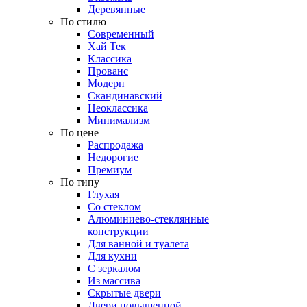
Деревянные
По стилю
Современный
Хай Тек
Классика
Прованс
Модерн
Скандинавский
Неоклассика
Минимализм
По цене
Распродажа
Недорогие
Премиум
По типу
Глухая
Со стеклом
Алюминиево-стеклянные
конструкции
Для ванной и туалета
Для кухни
С зеркалом
Из массива
Скрытые двери
Двери повышенной