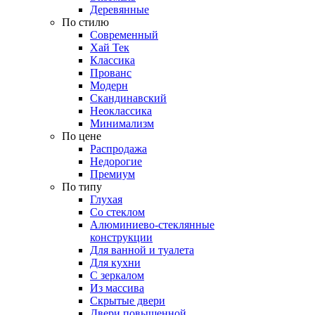
Деревянные
По стилю
Современный
Хай Тек
Классика
Прованс
Модерн
Скандинавский
Неоклассика
Минимализм
По цене
Распродажа
Недорогие
Премиум
По типу
Глухая
Со стеклом
Алюминиево-стеклянные
конструкции
Для ванной и туалета
Для кухни
С зеркалом
Из массива
Скрытые двери
Двери повышенной