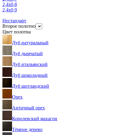
2,4х0,8
2,4х0,9
Нестандарт
Второе полотно
Цвет полотна
Дуб натуральный
Дуб дымчатый
Дуб итальянский
Дуб шоколадный
Дуб шотландский
Орех
Античный орех
Королевский махагон
Тёмное дерево