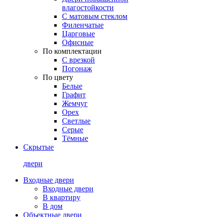
влагостойкости
С матовым стеклом
Филенчатые
Царговые
Офисные
По комплектации
С врезкой
Погонаж
По цвету
Белые
Графит
Жемчуг
Орех
Светлые
Серые
Тёмные
Скрытые
двери
Входные двери
Входные двери
В квартиру
В дом
Объектные двери