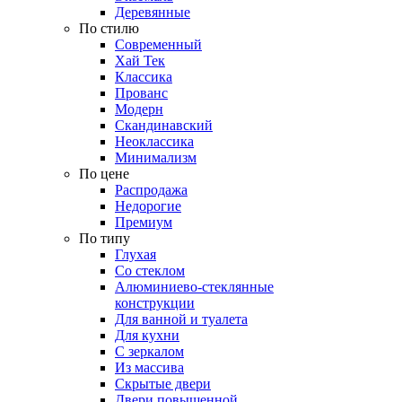
Деревянные
По стилю
Современный
Хай Тек
Классика
Прованс
Модерн
Скандинавский
Неоклассика
Минимализм
По цене
Распродажа
Недорогие
Премиум
По типу
Глухая
Со стеклом
Алюминиево-стеклянные
конструкции
Для ванной и туалета
Для кухни
С зеркалом
Из массива
Скрытые двери
Двери повышенной