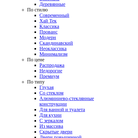
Деревянные
По стилю
Современный
Хай Тек
Классика
Прованс
Модерн
Скандинавский
Неоклассика
Минимализм
По цене
Распродажа
Недорогие
Премиум
По типу
Глухая
Со стеклом
Алюминиево-стеклянные
конструкции
Для ванной и туалета
Для кухни
С зеркалом
Из массива
Скрытые двери
Двери повышенной