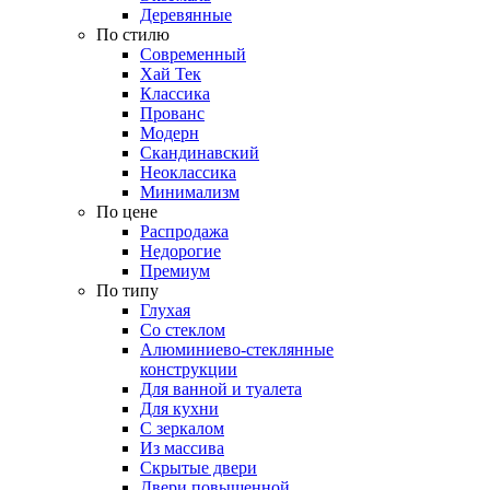
Деревянные
По стилю
Современный
Хай Тек
Классика
Прованс
Модерн
Скандинавский
Неоклассика
Минимализм
По цене
Распродажа
Недорогие
Премиум
По типу
Глухая
Со стеклом
Алюминиево-стеклянные
конструкции
Для ванной и туалета
Для кухни
С зеркалом
Из массива
Скрытые двери
Двери повышенной