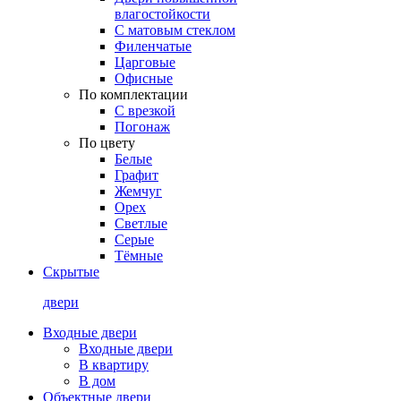
влагостойкости
С матовым стеклом
Филенчатые
Царговые
Офисные
По комплектации
С врезкой
Погонаж
По цвету
Белые
Графит
Жемчуг
Орех
Светлые
Серые
Тёмные
Скрытые
двери
Входные двери
Входные двери
В квартиру
В дом
Объектные двери