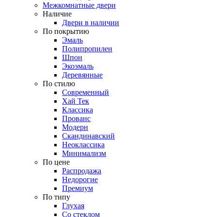
Межкомнатные двери
Наличие
Двери в наличии
По покрытию
Эмаль
Полипропилен
Шпон
Экоэмаль
Деревянные
По стилю
Современный
Хай Тек
Классика
Прованс
Модерн
Скандинавский
Неоклассика
Минимализм
По цене
Распродажа
Недорогие
Премиум
По типу
Глухая
Со стеклом