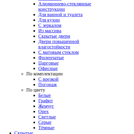
Алюминиево-стеклянные
конструкции
Для ванной и туалета
Для кухни
С зеркалом
Из массива
Скрытые двери
Двери повышенной
влагостойкости
С матовым стеклом
Филенчатые
Царговые
Офисные
По комплектации
С врезкой
Погонаж
По цвету
Белые
Графит
Жемчуг
Орех
Светлые
Серые
Тёмные
Скрытые