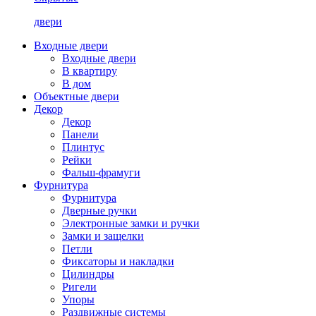
двери
Входные двери
Входные двери
В квартиру
В дом
Объектные двери
Декор
Декор
Панели
Плинтус
Рейки
Фальш-фрамуги
Фурнитура
Фурнитура
Дверные ручки
Электронные замки и ручки
Замки и защелки
Петли
Фиксаторы и накладки
Цилиндры
Ригели
Упоры
Раздвижные системы