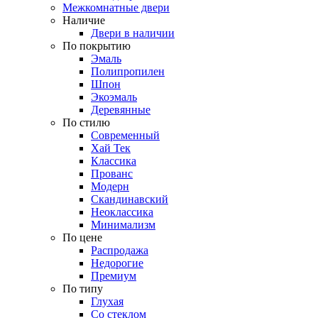
Межкомнатные двери
Наличие
Двери в наличии
По покрытию
Эмаль
Полипропилен
Шпон
Экоэмаль
Деревянные
По стилю
Современный
Хай Тек
Классика
Прованс
Модерн
Скандинавский
Неоклассика
Минимализм
По цене
Распродажа
Недорогие
Премиум
По типу
Глухая
Со стеклом