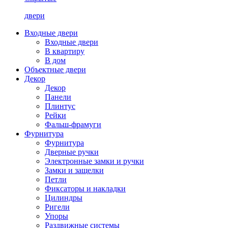
двери
Входные двери
Входные двери
В квартиру
В дом
Объектные двери
Декор
Декор
Панели
Плинтус
Рейки
Фальш-фрамуги
Фурнитура
Фурнитура
Дверные ручки
Электронные замки и ручки
Замки и защелки
Петли
Фиксаторы и накладки
Цилиндры
Ригели
Упоры
Раздвижные системы