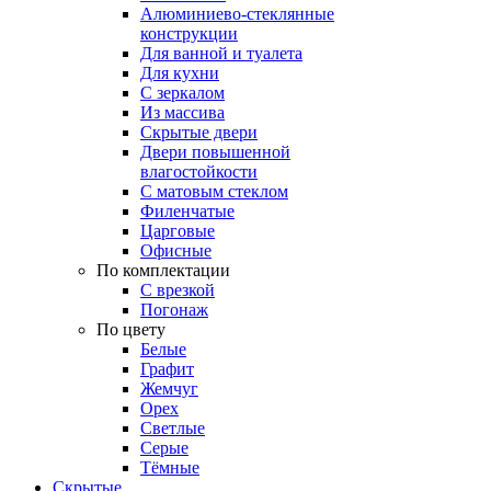
Алюминиево-стеклянные
конструкции
Для ванной и туалета
Для кухни
С зеркалом
Из массива
Скрытые двери
Двери повышенной
влагостойкости
С матовым стеклом
Филенчатые
Царговые
Офисные
По комплектации
С врезкой
Погонаж
По цвету
Белые
Графит
Жемчуг
Орех
Светлые
Серые
Тёмные
Скрытые