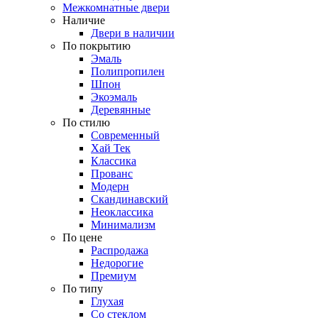
Межкомнатные двери
Наличие
Двери в наличии
По покрытию
Эмаль
Полипропилен
Шпон
Экоэмаль
Деревянные
По стилю
Современный
Хай Тек
Классика
Прованс
Модерн
Скандинавский
Неоклассика
Минимализм
По цене
Распродажа
Недорогие
Премиум
По типу
Глухая
Со стеклом