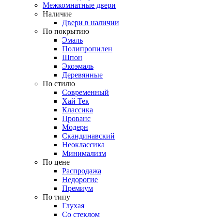
Межкомнатные двери
Наличие
Двери в наличии
По покрытию
Эмаль
Полипропилен
Шпон
Экоэмаль
Деревянные
По стилю
Современный
Хай Тек
Классика
Прованс
Модерн
Скандинавский
Неоклассика
Минимализм
По цене
Распродажа
Недорогие
Премиум
По типу
Глухая
Со стеклом