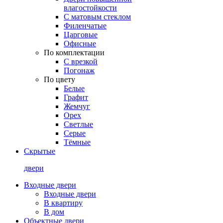
влагостойкости
С матовым стеклом
Филенчатые
Царговые
Офисные
По комплектации
С врезкой
Погонаж
По цвету
Белые
Графит
Жемчуг
Орех
Светлые
Серые
Тёмные
Скрытые
двери
Входные двери
Входные двери
В квартиру
В дом
Объектные двери