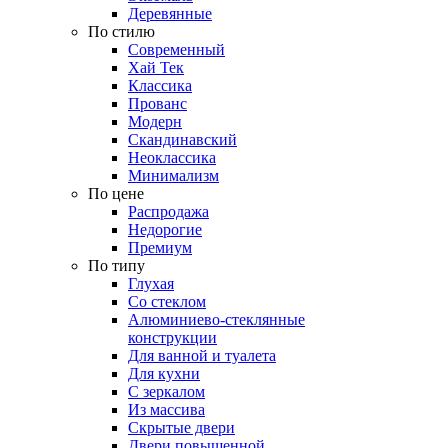
Деревянные
По стилю
Современный
Хай Тек
Классика
Прованс
Модерн
Скандинавский
Неоклассика
Минимализм
По цене
Распродажа
Недорогие
Премиум
По типу
Глухая
Со стеклом
Алюминиево-стеклянные
конструкции
Для ванной и туалета
Для кухни
С зеркалом
Из массива
Скрытые двери
Двери повышенной