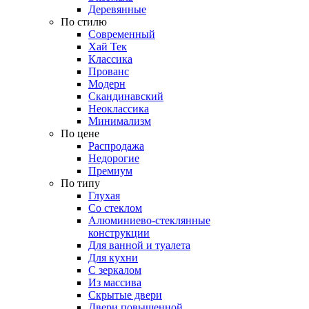
Деревянные
По стилю
Современный
Хай Тек
Классика
Прованс
Модерн
Скандинавский
Неоклассика
Минимализм
По цене
Распродажа
Недорогие
Премиум
По типу
Глухая
Со стеклом
Алюминиево-стеклянные
конструкции
Для ванной и туалета
Для кухни
С зеркалом
Из массива
Скрытые двери
Двери повышенной