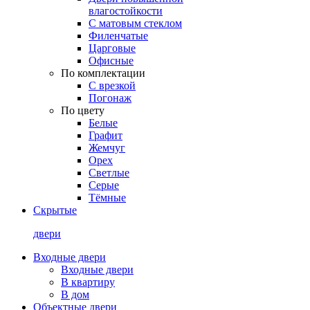
влагостойкости
С матовым стеклом
Филенчатые
Царговые
Офисные
По комплектации
С врезкой
Погонаж
По цвету
Белые
Графит
Жемчуг
Орех
Светлые
Серые
Тёмные
Скрытые
двери
Входные двери
Входные двери
В квартиру
В дом
Объектные двери