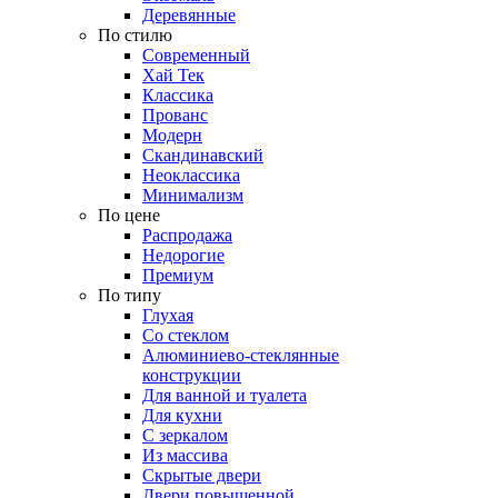
Деревянные
По стилю
Современный
Хай Тек
Классика
Прованс
Модерн
Скандинавский
Неоклассика
Минимализм
По цене
Распродажа
Недорогие
Премиум
По типу
Глухая
Со стеклом
Алюминиево-стеклянные
конструкции
Для ванной и туалета
Для кухни
С зеркалом
Из массива
Скрытые двери
Двери повышенной