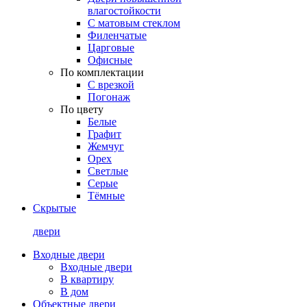
влагостойкости
С матовым стеклом
Филенчатые
Царговые
Офисные
По комплектации
С врезкой
Погонаж
По цвету
Белые
Графит
Жемчуг
Орех
Светлые
Серые
Тёмные
Скрытые
двери
Входные двери
Входные двери
В квартиру
В дом
Объектные двери