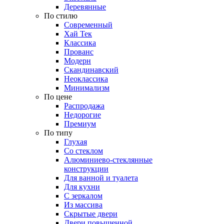
Деревянные
По стилю
Современный
Хай Тек
Классика
Прованс
Модерн
Скандинавский
Неоклассика
Минимализм
По цене
Распродажа
Недорогие
Премиум
По типу
Глухая
Со стеклом
Алюминиево-стеклянные
конструкции
Для ванной и туалета
Для кухни
С зеркалом
Из массива
Скрытые двери
Двери повышенной