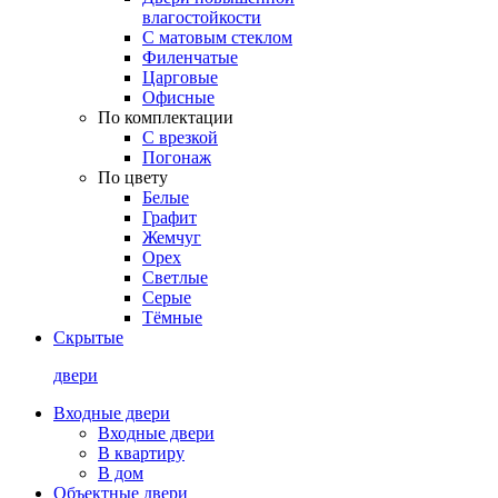
влагостойкости
С матовым стеклом
Филенчатые
Царговые
Офисные
По комплектации
С врезкой
Погонаж
По цвету
Белые
Графит
Жемчуг
Орех
Светлые
Серые
Тёмные
Скрытые
двери
Входные двери
Входные двери
В квартиру
В дом
Объектные двери