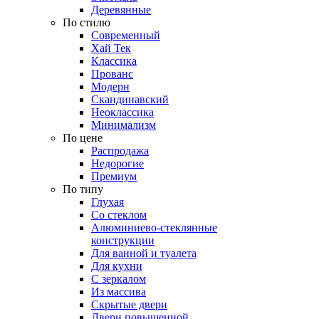
Деревянные
По стилю
Современный
Хай Тек
Классика
Прованс
Модерн
Скандинавский
Неоклассика
Минимализм
По цене
Распродажа
Недорогие
Премиум
По типу
Глухая
Со стеклом
Алюминиево-стеклянные
конструкции
Для ванной и туалета
Для кухни
С зеркалом
Из массива
Скрытые двери
Двери повышенной