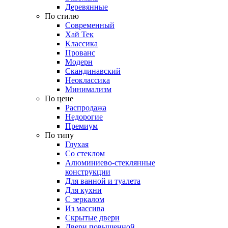
Деревянные
По стилю
Современный
Хай Тек
Классика
Прованс
Модерн
Скандинавский
Неоклассика
Минимализм
По цене
Распродажа
Недорогие
Премиум
По типу
Глухая
Со стеклом
Алюминиево-стеклянные
конструкции
Для ванной и туалета
Для кухни
С зеркалом
Из массива
Скрытые двери
Двери повышенной