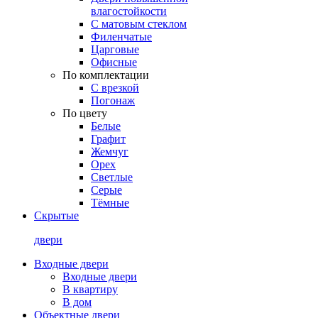
влагостойкости
С матовым стеклом
Филенчатые
Царговые
Офисные
По комплектации
С врезкой
Погонаж
По цвету
Белые
Графит
Жемчуг
Орех
Светлые
Серые
Тёмные
Скрытые
двери
Входные двери
Входные двери
В квартиру
В дом
Объектные двери