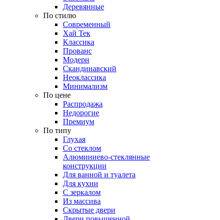
Деревянные
По стилю
Современный
Хай Тек
Классика
Прованс
Модерн
Скандинавский
Неоклассика
Минимализм
По цене
Распродажа
Недорогие
Премиум
По типу
Глухая
Со стеклом
Алюминиево-стеклянные
конструкции
Для ванной и туалета
Для кухни
С зеркалом
Из массива
Скрытые двери
Двери повышенной