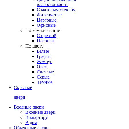
влагостойкости
С матовым стеклом
Филенчатые
Царговые
Офисные
По комплектации
С врезкой
Погонаж
По цвету
Белые
Графит
Жемчуг
Орех
Светлые
Серые
Тёмные
Скрытые
двери
Входные двери
Входные двери
В квартиру
В дом
Объектные двери