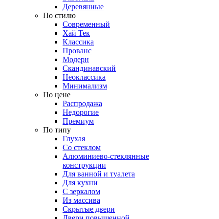
Деревянные
По стилю
Современный
Хай Тек
Классика
Прованс
Модерн
Скандинавский
Неоклассика
Минимализм
По цене
Распродажа
Недорогие
Премиум
По типу
Глухая
Со стеклом
Алюминиево-стеклянные
конструкции
Для ванной и туалета
Для кухни
С зеркалом
Из массива
Скрытые двери
Двери повышенной