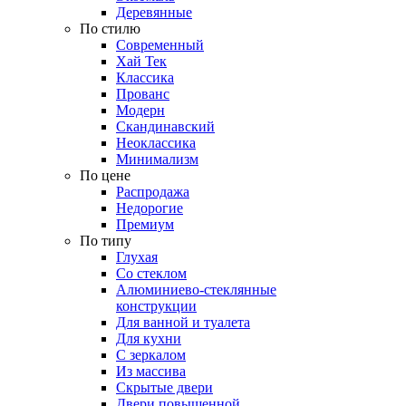
Деревянные
По стилю
Современный
Хай Тек
Классика
Прованс
Модерн
Скандинавский
Неоклассика
Минимализм
По цене
Распродажа
Недорогие
Премиум
По типу
Глухая
Со стеклом
Алюминиево-стеклянные
конструкции
Для ванной и туалета
Для кухни
С зеркалом
Из массива
Скрытые двери
Двери повышенной