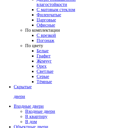
влагостойкости
С матовым стеклом
Филенчатые
Царговые
Офисные
По комплектации
С врезкой
Погонаж
По цвету
Белые
Графит
Жемчуг
Орех
Светлые
Серые
Тёмные
Скрытые
двери
Входные двери
Входные двери
В квартиру
В дом
Объектные двери